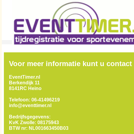
Voor meer informatie kunt u contac
EventTimer.nl
Berkendijk 11
8141RC Heino
Telefoon: 06-41496219
info@eventtimer.nl
Bedrijfsgegevens:
KvK Zwolle: 08175943
BTW nr: NL001663450B03